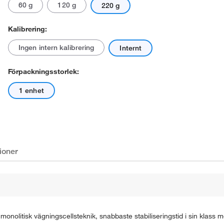
60 g
120 g
220 g
Kalibrering:
Ingen intern kalibrering
Internt
Förpackningsstorlek:
1 enhet
ioner
 monolitisk vägningscellsteknik, snabbaste stabiliseringstid i sin klas