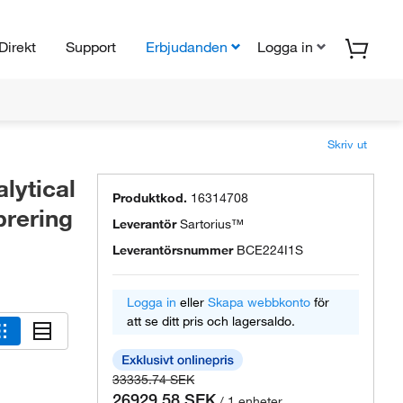
Direkt
Support
Erbjudanden
Logga in
Skriv ut
lytical
Produktkod.
16314708
brering
Leverantör
Sartorius™
Leverantörsnummer
BCE224I1S
Logga in
eller
Skapa webbkonto
för
att se ditt pris och lagersaldo.
33335.74 SEK
26929.58 SEK
/ 1 enheter