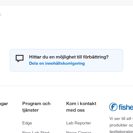
.
Hittar du en möjlighet till förbättring?
ngar
Program och
Kom i kontakt
tjänster
med oss
Vi ser till 
Edge
Lab Reporter
produkter oc
testlaborato
New Lab Start
News Corner