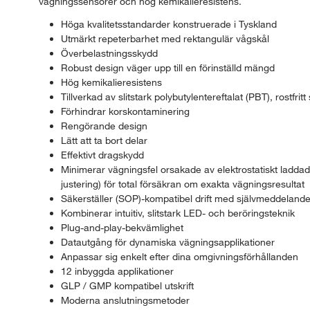
vägningssensorer och hög kemikalieresistens.
Höga kvalitetsstandarder konstruerade i Tyskland
Utmärkt repeterbarhet med rektangulär vågskål
Överbelastningsskydd
Robust design väger upp till en förinställd mängd
Hög kemikalieresistens
Tillverkad av slitstark polybutylentereftalat (PBT), rostfritt
Förhindrar korskontaminering
Rengörande design
Lätt att ta bort delar
Effektivt dragskydd
Minimerar vägningsfel orsakade av elektrostatiskt ladda
justering) för total försäkran om exakta vägningsresultat
Säkerställer (SOP)-kompatibel drift med självmeddelande 
Kombinerar intuitiv, slitstark LED- och beröringsteknik
Plug-and-play-bekvämlighet
Datautgång för dynamiska vägningsapplikationer
Anpassar sig enkelt efter dina omgivningsförhållanden
12 inbyggda applikationer
GLP / GMP kompatibel utskrift
Moderna anslutningsmetoder