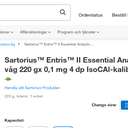
Orderstatus
Beställ 
tioner
Affärslösningar
Program och tjänster
nalysvåg
Sartorius™ Entris™ II Essential Analytical våg 220 gx 0,1 mg 4 dp IsoCAl-kalibrering
Sartorius™ Entris™ II Essential Ana
våg 220 gx 0,1 mg 4 dp IsoCAl-kali
Handla allt Sartorius Produkter
220 g
,
Internt
,
1 enhet
Change view
Kapacitet: