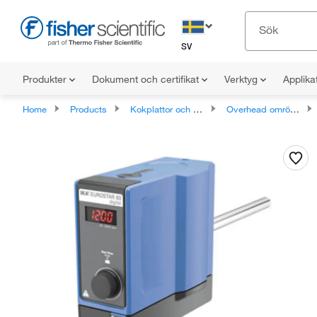
SV
Produkter
Dokument och certifikat
Verktyg
Applika
Home
Products
Kokplattor och omrörare
Overhead omrörare