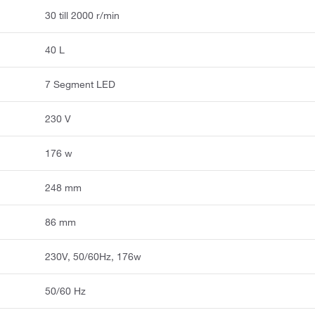
30 till 2000 r/min
40 L
7 Segment LED
230 V
176 w
248 mm
86 mm
230V, 50/60Hz, 176w
50/60 Hz