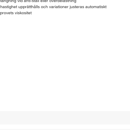
ängning vid anti-stall eller överbelastning
hastighet upprätthålls och variationer justeras automatiskt
provets viskositet