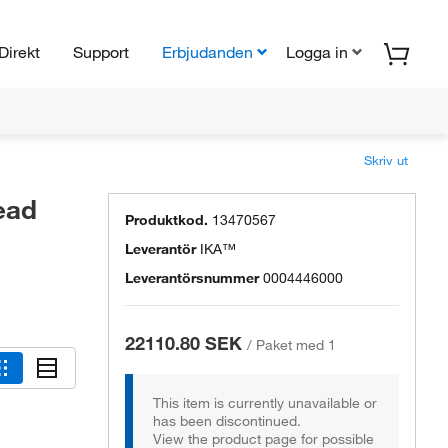
Direkt
Support
Erbjudanden
Logga in
Skriv ut
ead
Produktkod.
13470567
Leverantör
IKA™
Leverantörsnummer
0004446000
22110.80 SEK
/
Paket med 1
This item is currently unavailable or
has been discontinued.
View the product page for possible