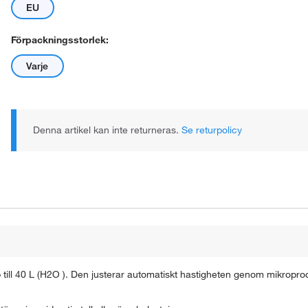
EU
Förpackningsstorlek:
Varje
Den faktiska produkten kan avvika.
Denna artikel kan inte returneras.
Se returpolicy
 till 40 L (H2O ). Den justerar automatiskt hastigheten genom mikropro