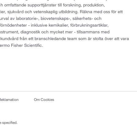
h omfattande supporttjänster till forskning, produktion,
rier, sjukvård och vetenskaplig utbildning. Räkna med oss för ett
 urval av laboratorie-, biovetenskaps-, säkerhets- och
örnödenheter - inklusive kemikalier, förbrukningsartiklar,
instrument, diagnostik och mycket mer - tillsammans med
 kundvård från ett branschledande team som är stolta över att vara
ermo Fisher Scientific.
Reklamation
Om Cookies
 specified.