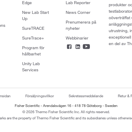
Edge
Lab Reporter
produkter oc
testlaborato
New Lab Start
News Corner
oöverträffat
Up
Prenumerera på
anläggningsf
ons
SureTRACE
nyheter
utrustning, 
exceptionell
SureTrace+
Webbinarier
en del av Th
Program för
hållbarhet
Unity Lab
Services
emsidan
Försäljningsvillkor
Sekretessmeddelande
Retur & 
Fisher Scientific - Arendalsvägen 16 - 418 78 Göteborg - Sweden
© 2026 Thermo Fisher Scientific Inc. All rights reserved.
arks are the property of Thermo Fisher Scientific and its subsidiaries unless otherwise