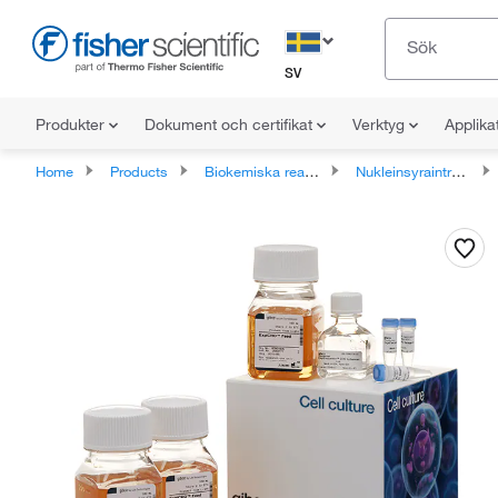
SV
Produkter
Dokument och certifikat
Verktyg
Applika
Home
Products
Biokemiska reagenser
Nukleinsyraintroduktionsreagenser