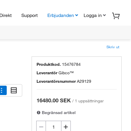
Direkt
Support
Erbjudanden
Logga in
Skriv ut
Produktkod.
15476784
Leverantör
Gibco™
Leverantörsnummer
A29129
16480.00 SEK
/
1 uppsättningar
Begränsad artikel