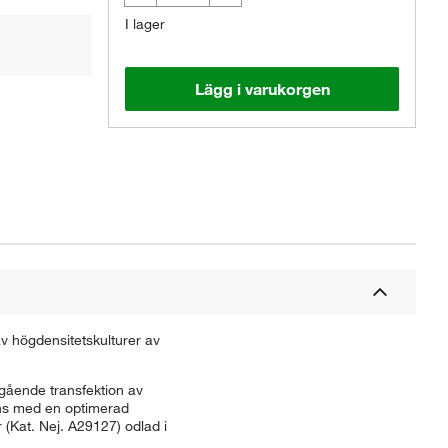
I lager
Lägg i varukorgen
Den faktiska produkten kan avvika.
v högdensitetskulturer av
gående transfektion av
ans med en optimerad
r (Kat. Nej. A29127) odlad i