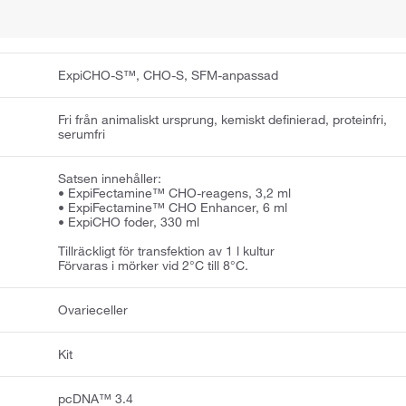
ExpiCHO-S™, CHO-S, SFM-anpassad
Fri från animaliskt ursprung, kemiskt definierad, proteinfri,
serumfri
Satsen innehåller:
• ExpiFectamine™ CHO-reagens, 3,2 ml
• ExpiFectamine™ CHO Enhancer, 6 ml
• ExpiCHO foder, 330 ml
Tillräckligt för transfektion av 1 l kultur
Förvaras i mörker vid 2°C till 8°C.
Ovarieceller
Kit
pcDNA™ 3.4