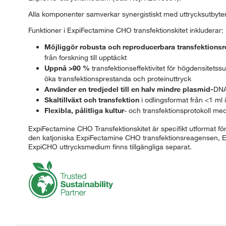
Alla komponenter samverkar synergistiskt med uttrycksutbyten 
Funktioner i ExpiFectamine CHO transfektionskitet inkluderar:
Möjliggör robusta och reproducerbara transfektionsr
från forskning till upptäckt
Uppnå >90 %
transfektionseffektivitet för högdensitets
öka transfektionsprestanda och proteinuttryck
Använder en tredjedel till en halv mindre plasmid-
DNA
Skaltillväxt och transfektion
i odlingsformat från <1 ml 
Flexibla, pålitliga kultur
- och transfektionsprotokoll med
ExpiFectamine CHO Transfektionskitet är specifikt utformat fö
den katjoniska ExpiFectamine CHO transfektionsreagensen, 
ExpiCHO uttrycksmedium finns tillgängliga separat.