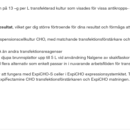
på 13 –g per L transfekterad kultur som visades för vissa antikropps- 
esultat
, vilket ger dig större förtroende för dina resultat och förmåga 
suspensionscellkultur CHO, med matchande transfektionsförstärkare och 
 än andra transfektionsreagenser
i djupa brunnsplattor upp till 5 L vid användning Nalgene av skakflasko
 flera alternativ som enkelt passar in i nuvarande arbetsflöden för tran
r att fungera med ExpiCHO-S celler i ExpiCHO expressionsystemkitet. Tr
ExpiFectamine CHO transfektionsförstärkaren och ExpiCHO matningen