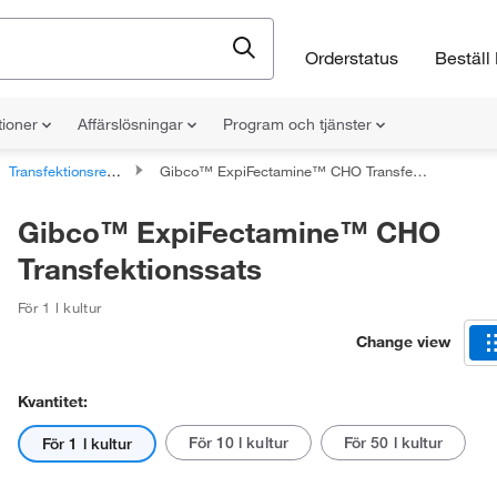
Orderstatus
Beställ 
tioner
Affärslösningar
Program och tjänster
Transfektionsreagens
Gibco™ ExpiFectamine™ CHO Transfektionssats
Gibco™ ExpiFectamine™ CHO
Transfektionssats
För 1 l kultur
Change view
Kvantitet:
För 10 l kultur
För 50 l kultur
För 1 l kultur