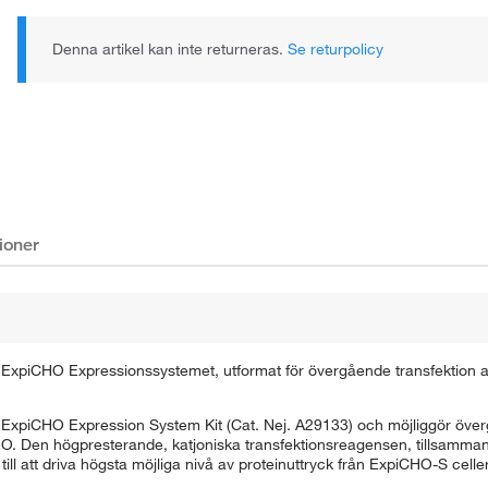
Denna artikel kan inte returneras.
Se returpolicy
Den faktiska produkten kan avvika.
ioner
ExpiCHO Expressionssystemet, utformat för övergående transfektion a
ExpiCHO Expression System Kit (Cat. Nej. A29133) och möjliggör över
HO. Den högpresterande, katjoniska transfektionsreagensen, tillsamm
ill att driva högsta möjliga nivå av proteinuttryck från ExpiCHO-S celle