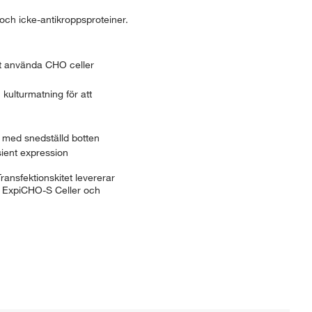
och icke-antikroppsproteiner.
att använda CHO celler
kulturmatning för att
r med snedställd botten
sient expression
ansfektionskitet levererar
. ExpiCHO-S Celler och