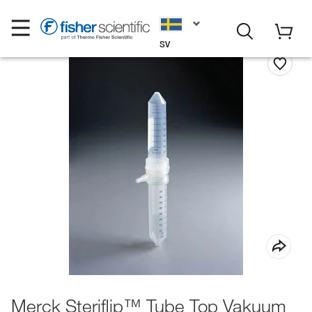
SV
Merck Steriflip™ Tube Top Vakuum