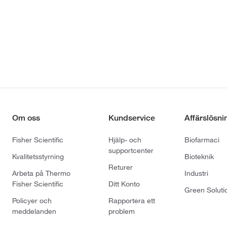
Om oss
Kundservice
Affärslösni
Fisher Scientific
Hjälp- och
Biofarmaci
supportcenter
Kvalitetsstyrning
Bioteknik
Returer
Arbeta på Thermo
Industri
Fisher Scientific
Ditt Konto
Green Soluti
Policyer och
Rapportera ett
meddelanden
problem