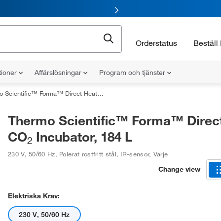
Orderstatus
Beställ 
tioner
Affärslösningar
Program och tjänster
 Scientific™ Forma™ Direct Heat CO
Incubator, 184 L
2
Thermo Scientific™ Forma™ Direc
CO
Incubator, 184 L
2
230 V, 50/60 Hz
,
Polerat rostfritt stål
,
IR-sensor
,
Varje
Change view
Elektriska Krav:
230 V, 50/60 Hz