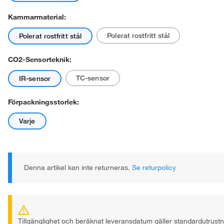
Kammarmaterial:
Polerat rostfritt stål
Polerat rostfritt stål
CO2-Sensorteknik:
TC-sensor
IR-sensor
Förpackningsstorlek:
Varje
Denna artikel kan inte returneras.
Se returpolicy
Tillgänglighet och beräknat leveransdatum gäller standardutrust