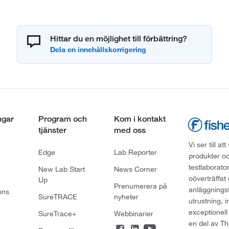
Hittar du en möjlighet till förbättring?
ngar
Program och
Kom i kontakt
tjänster
med oss
Vi ser till 
Edge
Lab Reporter
produkter oc
testlaborato
New Lab Start
News Corner
oöverträffat
Up
Prenumerera på
anläggningsf
ons
SureTRACE
nyheter
utrustning, 
exceptionell
SureTrace+
Webbinarier
en del av Th