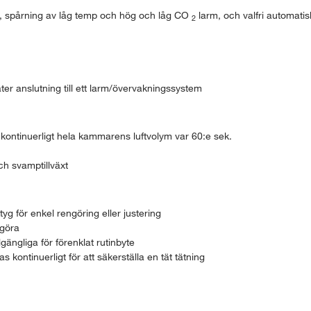
er, spårning av låg temp och hög och låg CO
larm, och valfri automatis
2
ter anslutning till ett larm/övervakningssystem
r kontinuerligt hela kammarens luftvolym var 60:e sek.
ch svamptillväxt
ktyg för enkel rengöring eller justering
ngöra
lgängliga för förenklat rutinbyte
kontinuerligt för att säkerställa en tät tätning