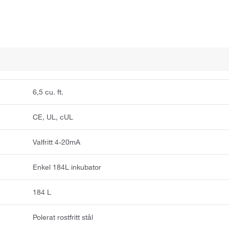
6,5 cu. ft.
CE, UL, cUL
Valfritt 4-20mA
Enkel 184L inkubator
184 L
Polerat rostfritt stål