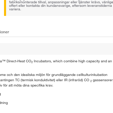
fabriksmonterade tillval, anpassningar eller tjänster krävs, vänli
offert eller kontakta din kundansvarige, eftersom leveranstiderna
variera.
ioner
rma™ Direct-Heat CO
Incubators, which combine high capacity and an 
2
 och den idealiska miljön för grundläggande cellkulturinkubation
ntingen TC (termisk konduktivitet) eller IR (infraröd) CO
gassensorer
2
 för att möta dina specifika krav.
l
ndning