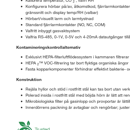
Kalibrera temperatur, CO
, valfri RH
2
Konfigurera hörbar på/av, åtkomstkod, fjärrlarmkontakt
gränssnitt och display temp/RH (valbar)
Hörbart/visuellt larm och larmtystnad
Standard fjärrlarmkontakter (NO, NC, COM)
Valfritt inbyggt gasvaktsystem
Valfria RS-485, 0-1V, 0-5V och 4-20mA datautgångar tillå
Kontamineringskontrollalternativ
Exklusivt HEPA-filterluftflödessystem i kammaren filtrera
HEPA
™ VOC-filtrering tar bort flyktiga organiska ångor
2
Fasta kopparkomponenter förhindrar effektivt bakterie- o
Konstruktion
Rejäla hyllor och stöd i rostfritt stål kan tas bort utan ver
Polerad insida i rostfritt stål med böjda hörn är lätt att re
Mikrobiologiska filter på gasinlopp och provportar är lättil
Innerdörrens packning är avtagbar och rengörbar; justeras 