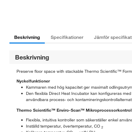
Beskrivning
Specifikationer
Jämför specifikat
Beskrivning
Preserve floor space with stackable Thermo Scientific™ Fo
Nyckelfunktioner
Kammaren med hög kapacitet ger maximalt odlingsutrymme
Den flexibla Direct Heat Incubator kan konfigureras med a
användbara process- och kontamineringskontrollalternativ
Thermo Scientific™ Enviro-Scan™ Mikroprocessorkontrol
Flexibla, intuitiva kontroller som säkerställer enkel anvä
Inställd temperatur, övertemperatur, CO
2