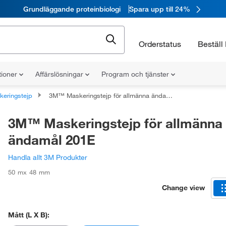
Grundläggande proteinbiologi
Spara upp till 24%
Orderstatus
Beställ 
tioner
Affärslösningar
Program och tjänster
keringstejp
3M™ Maskeringstejp för allmänna ändamål 201E
3M™ Maskeringstejp för allmänna
ändamål 201E
Handla allt 3M Produkter
50 mx 48 mm
Change view
Mått (L X B):