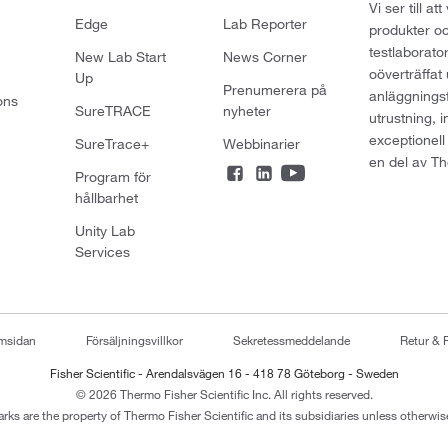
Vi ser till 
Edge
Lab Reporter
produkter oc
testlaborato
New Lab Start
News Corner
oöverträffat
Up
Prenumerera på
anläggningsf
ons
SureTRACE
nyheter
utrustning, 
exceptionell
SureTrace+
Webbinarier
en del av Th
Program för
hållbarhet
Unity Lab
Services
emsidan
Försäljningsvillkor
Sekretessmeddelande
Retur & 
Fisher Scientific - Arendalsvägen 16 - 418 78 Göteborg - Sweden
© 2026 Thermo Fisher Scientific Inc. All rights reserved.
arks are the property of Thermo Fisher Scientific and its subsidiaries unless otherwise