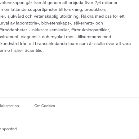
att vetenskapen går framåt genom att erbjuda över 2,6 miljoner
h omfattande supporttjänster till forskning, produktion,
rier, sjukvård och vetenskaplig utbildning. Räkna med oss för ett
 urval av laboratorie-, biovetenskaps-, säkerhets- och
örnödenheter - inklusive kemikalier, förbrukningsartiklar,
instrument, diagnostik och mycket mer - tillsammans med
 kundvård från ett branschledande team som är stolta över att vara
ermo Fisher Scientific.
Reklamation
Om Cookies
 specified.