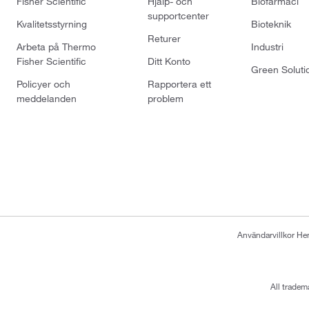
Fisher Scientific
Hjälp- och
Biofarmaci
supportcenter
Kvalitetsstyrning
Bioteknik
Returer
Arbeta på Thermo
Industri
Fisher Scientific
Ditt Konto
Green Soluti
Policyer och
Rapportera ett
meddelanden
problem
Användarvillkor H
All tradem