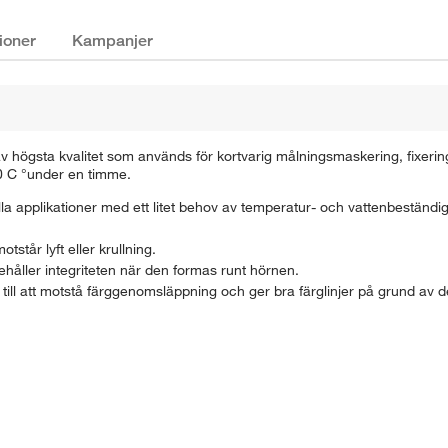
ioner
Kampanjer
ögsta kvalitet som används för kortvarig målningsmaskering, fixering,
80 C °under en timme.
lla applikationer med ett litet behov av temperatur- och vattenbeständi
står lyft eller krullning.
åller integriteten när den formas runt hörnen.
ill att motstå färggenomsläppning och ger bra färglinjer på grund av d