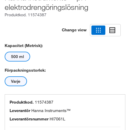
elektrodrengöringslösning
Produktkod.
11574387
Change view
Kapacitet (metrisk):
500 ml
Förpackningsstorlek:
Varje
Produktkod.
11574387
Leverantör
Hanna Instruments™
Leverantörsnummer
HI7061L