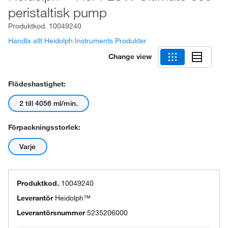
peristaltisk pump
Produktkod.
10049240
Handla allt Heidolph Instruments Produkter
Change view
Flödeshastighet:
2 till 4056 ml/min.
Förpackningsstorlek:
Varje
Produktkod.
10049240
Leverantör
Heidolph™
Leverantörsnummer
5235206000