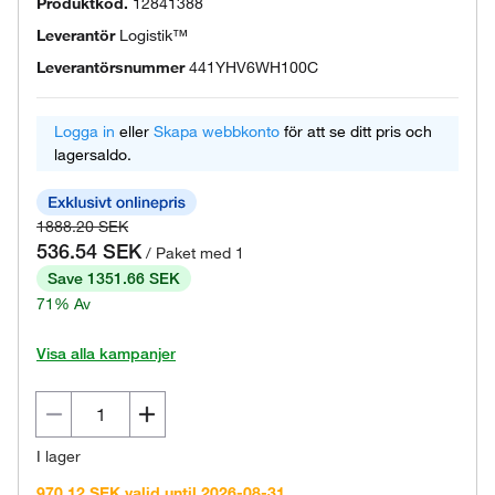
Produktkod.
12841388
Leverantör
Logistik™
Leverantörsnummer
441YHV6WH100C
Logga in
eller
Skapa webbkonto
för att se ditt pris och
lagersaldo.
1888.20 SEK
536.54 SEK
/ Paket med 1
Save 1351.66 SEK
71% Av
Visa alla kampanjer
I lager
970.12 SEK valid until 2026-08-31