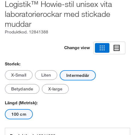
Logistik™ Howie-stil unisex vita
laboratorierockar med stickade
muddar
Produktkod.
12841388
Change view
Storlek:
X-Small
Liten
Intermediär
Betydande
X-large
Längd (metrisk):
100 cm