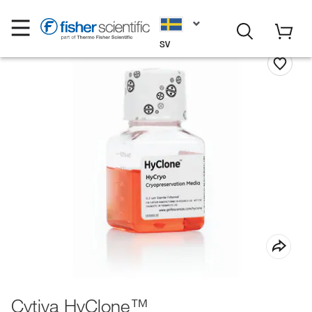
SV
Cytiva HyClone™