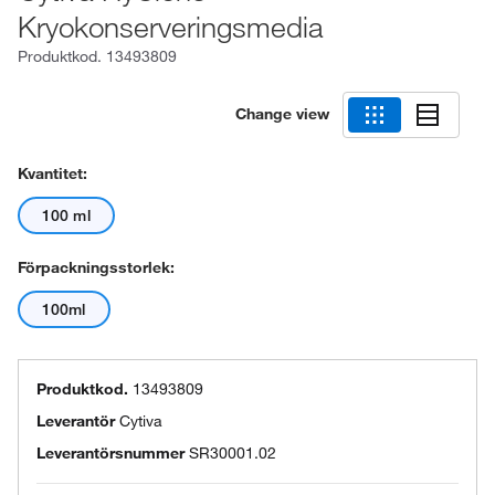
Kryokonserveringsmedia
Produktkod.
13493809
Change view
Kvantitet:
100 ml
Förpackningsstorlek:
100ml
Produktkod.
13493809
Leverantör
Cytiva
Leverantörsnummer
SR30001.02