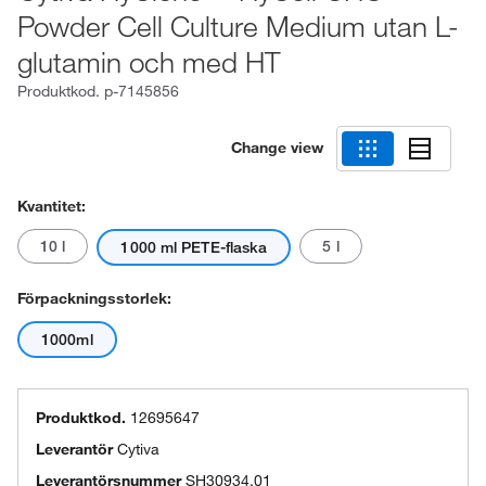
Powder Cell Culture Medium utan L-
glutamin och med HT
Produktkod.
p-7145856
Change view
Kvantitet:
10 l
5 l
1000 ml PETE-flaska
Förpackningsstorlek:
1000ml
Produktkod.
12695647
Leverantör
Cytiva
Leverantörsnummer
SH30934.01