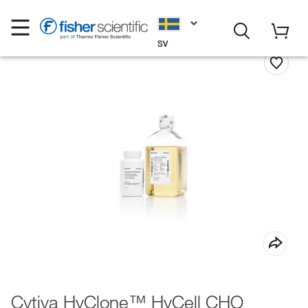
SV
Cytiva HyClone™ HyCell CHO