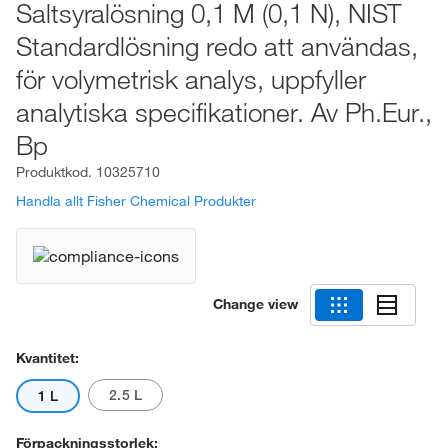
Saltsyralösning 0,1 M (0,1 N), NIST
Standardlösning redo att användas,
för volymetrisk analys, uppfyller
analytiska specifikationer. Av Ph.Eur.,
Bp
Produktkod.
10325710
Handla allt Fisher Chemical Produkter
Change view
Kvantitet:
2.5 L
1 L
Förpackningsstorlek: