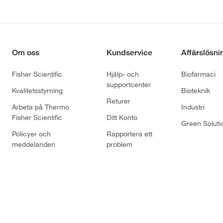
Om oss
Kundservice
Affärslösni
Fisher Scientific
Hjälp- och
Biofarmaci
supportcenter
Kvalitetsstyrning
Bioteknik
Returer
Arbeta på Thermo
Industri
Fisher Scientific
Ditt Konto
Green Soluti
Policyer och
Rapportera ett
meddelanden
problem