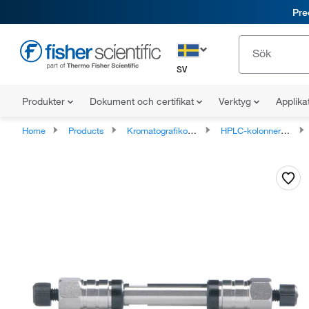
Pre
SV
Produkter
Dokument och certifikat
Verktyg
Applika
Home
Products
Kromatografikolonner och patroner
HPLC-kolonner och patroner