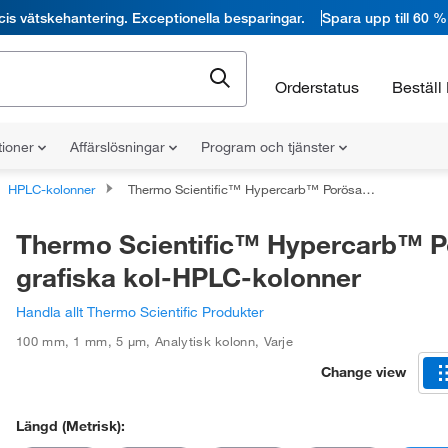
cis vätskehantering. Exceptionella besparingar.
Spara upp till 60 %
Orderstatus
Beställ 
tioner
Affärslösningar
Program och tjänster
HPLC-kolonner
Thermo Scientific™ Hypercarb™ Porösa grafiska kol-HPLC-kolonner
Thermo Scientific™ Hypercarb™ P
grafiska kol-HPLC-kolonner
Handla allt Thermo Scientific Produkter
100 mm
,
1 mm
,
5 μm
,
Analytisk kolonn
,
Varje
Change view
Längd (metrisk):