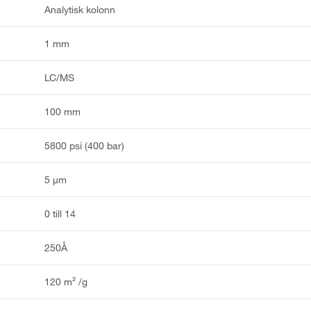
Analytisk kolonn
1 mm
LC/MS
100 mm
5800 psi (400 bar)
5 μm
0 till 14
250Å
120 m² /g