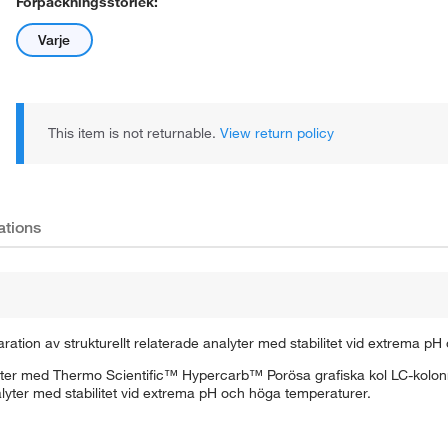
Förpackningsstorlek:
Varje
This item is not returnable.
View return policy
ations
ration av strukturellt relaterade analyter med stabilitet vid extrema p
eter med Thermo Scientific™ Hypercarb™ Porösa grafiska kol LC-kolonn
alyter med stabilitet vid extrema pH och höga temperaturer.