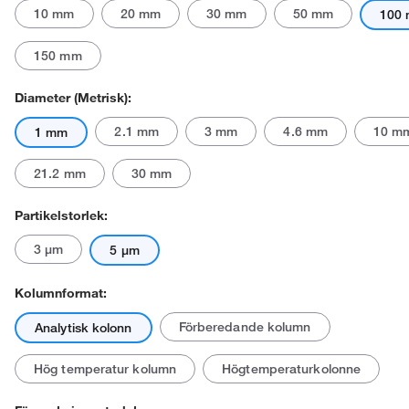
10 mm
20 mm
30 mm
50 mm
100
150 mm
Diameter (metrisk):
2.1 mm
3 mm
4.6 mm
10 m
1 mm
Den faktiska produkten kan avvika.
21.2 mm
30 mm
Partikelstorlek:
3 μm
5 μm
Kolumnformat:
Förberedande kolumn
Analytisk kolonn
Hög temperatur kolumn
Högtemperaturkolonne