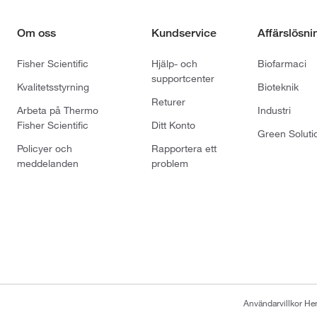
Om oss
Kundservice
Affärslösni
Fisher Scientific
Hjälp- och
Biofarmaci
supportcenter
Kvalitetsstyrning
Bioteknik
Returer
Arbeta på Thermo
Industri
Fisher Scientific
Ditt Konto
Green Soluti
Policyer och
Rapportera ett
meddelanden
problem
Användarvillkor H