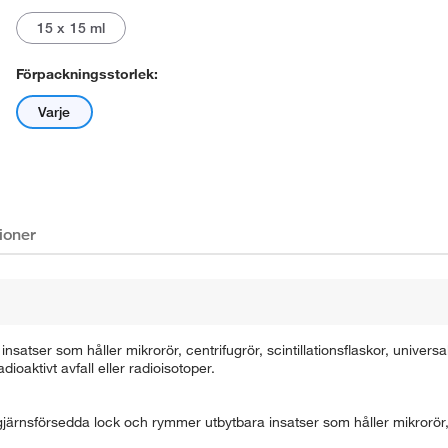
15 x 15 ml
Förpackningsstorlek:
Varje
ioner
tser som håller mikrorör, centrifugrör, scintillationsflaskor, universal
ioaktivt avfall eller radioisotoper.
gjärnsförsedda lock och rymmer utbytbara insatser som håller mikrorör, 