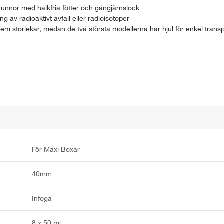
unnor med halkfria fötter och gångjärnslock
g av radioaktivt avfall eller radioisotoper
em storlekar, medan de två största modellerna har hjul för enkel trans
För Maxi Boxar
40mm
Infoga
8 x 50 ml