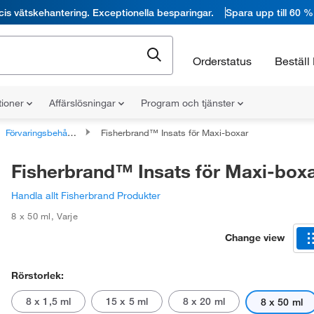
cis vätskehantering. Exceptionella besparingar.
Spara upp till 60 %
Orderstatus
Beställ 
tioner
Affärslösningar
Program och tjänster
Förvaringsbehållare för radioaktivt material
Fisherbrand™ Insats för Maxi-boxar
Fisherbrand™ Insats för Maxi-box
Handla allt Fisherbrand Produkter
8 x 50 ml
,
Varje
Change view
Rörstorlek:
8 x 1,5 ml
15 x 5 ml
8 x 20 ml
8 x 50 ml