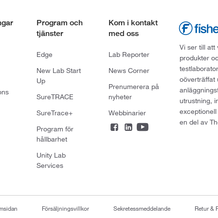
ngar
Program och
Kom i kontakt
tjänster
med oss
Vi ser till 
Edge
Lab Reporter
produkter oc
testlaborato
New Lab Start
News Corner
oöverträffat
Up
Prenumerera på
anläggningsf
ons
SureTRACE
nyheter
utrustning, 
exceptionell
SureTrace+
Webbinarier
en del av Th
Program för
hållbarhet
Unity Lab
Services
emsidan
Försäljningsvillkor
Sekretessmeddelande
Retur & 