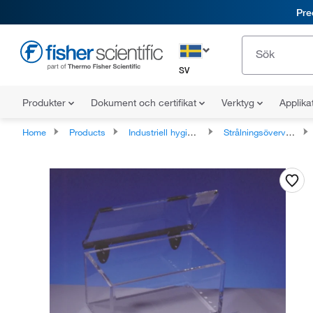
Pre
SV
Produkter
Dokument och certifikat
Verktyg
Applika
Home
Products
Industriell hygien och miljöövervakning
Strålningsövervakningsinstrument