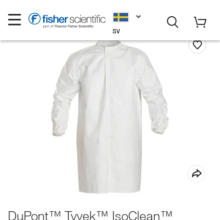
SV
DuPont™ Tyvek™ IsoClean™