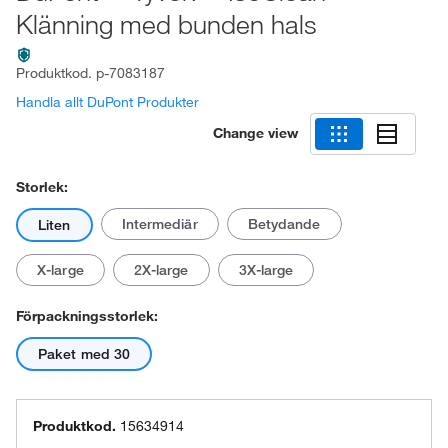
Klänning med bunden hals
Produktkod.
p-7083187
Handla allt DuPont Produkter
Change view
Storlek:
Intermediär
Betydande
Liten
X-large
2X-large
3X-large
Förpackningsstorlek:
Paket med 30
Produktkod.
15634914