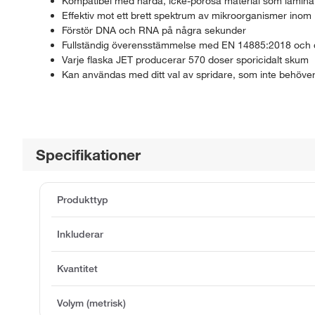
Kompatibel med hårda, icke-porösa material som laminat, g
Effektiv mot ett brett spektrum av mikroorganismer inom 
Förstör DNA och RNA på några sekunder
Fullständig överensstämmelse med EN 14885:2018 och de 
Varje flaska JET producerar 570 doser sporicidalt skum
Kan användas med ditt val av spridare, som inte behöver
Specifikationer
Produkttyp
Inkluderar
Kvantitet
Volym (metrisk)