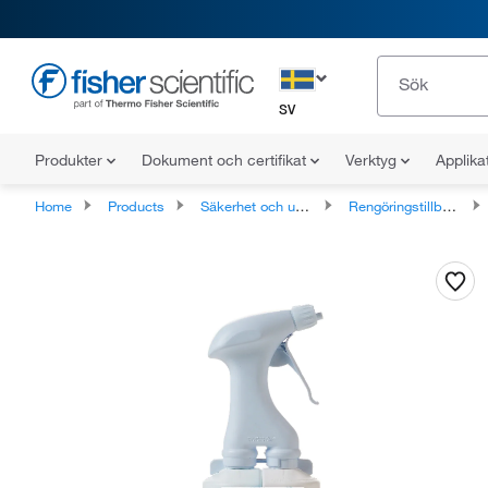
SV
Produkter
Dokument och certifikat
Verktyg
Applika
Home
Products
Säkerhet och underhåll av anläggningen
Rengöringstillbehör och utrustning