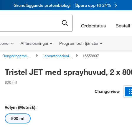
Grundläggande proteinbiologi
Spara upp till 24%
Orderstatus
Beställ 
tioner
Affärslösningar
Program och tjänster
Rengöringsmedel och desinfektionsmedel
Laboratoriedesinfektionsmedel
16658837
Tristel JET med sprayhuvud, 2 x 80
800 ml
Change view
Volym (metrisk):
800 ml