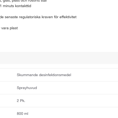
las, plast och rostfritt stål
1 minuts kontakttid
senaste regulatoriska kraven för effektivitet
 vara plast
Skummande desinfektionsmedel
Sprayhuvud
2 Pk.
800 ml