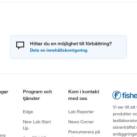
Hittar du en möjlighet till förbättring?
ngar
Program och
Kom i kontakt
tjänster
med oss
Vi ser till 
Edge
Lab Reporter
produkter oc
testlaborato
New Lab Start
News Corner
oöverträffat
Up
Prenumerera på
anläggningsf
ons