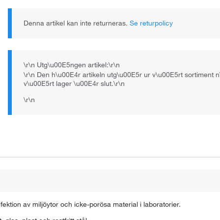
Denna artikel kan inte returneras.
Se returpolicy
\r\n
Utg\u00E5ngen artikel:
\r\n
\r\n Den h\u00E4r artikeln utg\u00E5r ur v\u00E5rt sortiment 
v\u00E5rt lager \u00E4r slut.\r\n
\r\n
ektion av miljöytor och icke-porösa material i laboratorier.