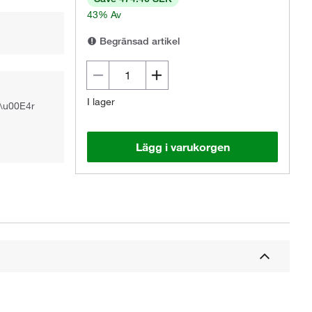
43% Av
Begränsad artikel
I lager
n\u00E4r
Lägg i varukorgen