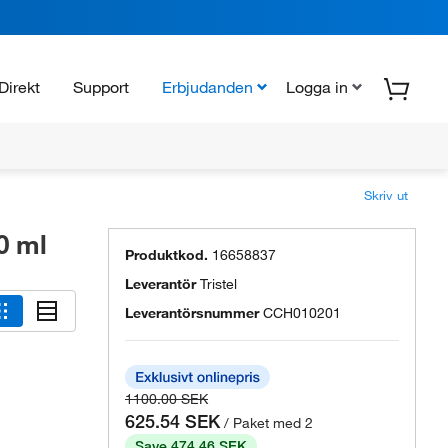
Direkt
Support
Erbjudanden
Logga in
Skriv ut
0 ml
Produktkod.
16658837
Leverantör
Tristel
Leverantörsnummer
CCH010201
1100.00 SEK
625.54 SEK
/ Paket med 2
Save 474.46 SEK