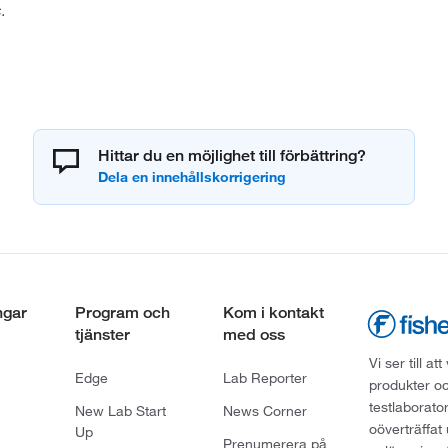
.
Hittar du en möjlighet till förbättring?
ngar
Program och
Kom i kontakt
tjänster
med oss
Vi ser till 
Edge
Lab Reporter
produkter oc
testlaborato
New Lab Start
News Corner
oöverträffat
Up
Prenumerera på