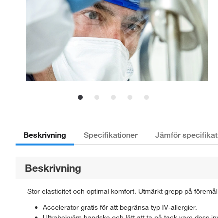
Beskrivning
Specifikationer
Jämför specifikat
Beskrivning
Stor elasticitet och optimal komfort. Utmärkt grepp på föremål
Accelerator gratis för att begränsa typ IV-allergier.
Ultrabekväm handske och lätt att ta på tack vare dess i