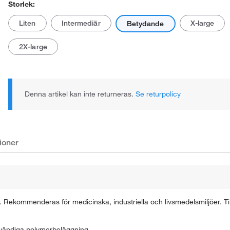
Storlek:
Liten
Intermediär
X-large
Betydande
2X-large
Denna artikel kan inte returneras.
Se returpolicy
ioner
. Rekommenderas för medicinska, industriella och livsmedelsmiljöer. Til
nvändiga polymerbeläggning.