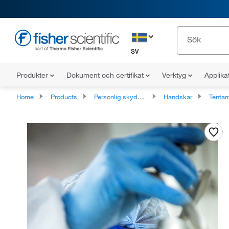
SV
Produkter
Dokument och certifikat
Verktyg
Applika
Home
Products
Personlig skyddsutrustning
Handskar
Tentame