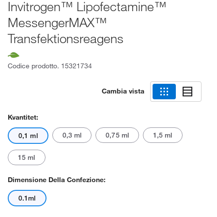
Invitrogen™ Lipofectamine™
MessengerMAX™
Transfektionsreagens
Codice prodotto.
15321734
Cambia vista
Kvantitet:
0,3 ml
0,75 ml
1,5 ml
0,1 ml
15 ml
Dimensione Della Confezione:
0.1ml