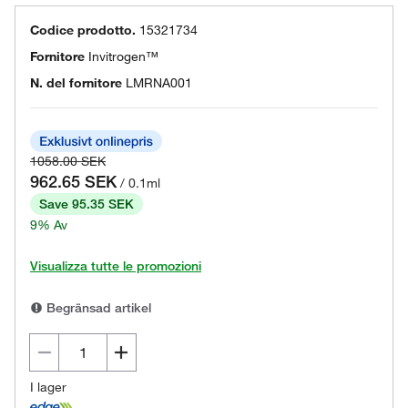
Codice prodotto.
15321734
Fornitore
Invitrogen™
N. del fornitore
LMRNA001
1058.00 SEK
962.65 SEK
/ 0.1ml
Save 95.35 SEK
9% Av
Visualizza tutte le promozioni
Begränsad artikel
I lager