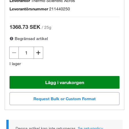
Leverantör
Thermo Scientific Acros
Leverantörsnummer
211440250
1368.73 SEK
/
25g
Begränsad artikel
I lager
Lägg i varukorgen
Request Bulk or Custom Format
Denna artikel kan inte returneras.
Se returpolicy