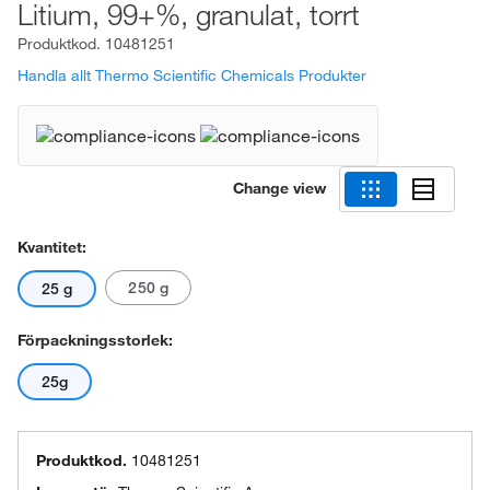
Litium, 99+%, granulat, torrt
Produktkod.
10481251
Handla allt Thermo Scientific Chemicals Produkter
Change view
Kvantitet:
250 g
25 g
Förpackningsstorlek:
25g
Produktkod.
10481251