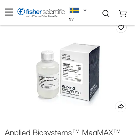
SV
Applied Biosystems™ MagMAX™