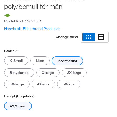
poly/bomull för män
Produktkod.
15827091
Handla allt Fisherbrand Produkter
Change view
Storlek:
X-Small
Liten
Intermediär
Betydande
X-large
2X-large
3X-large
4X-stor
5X-stor
Längd (engelska):
43,3 tum.