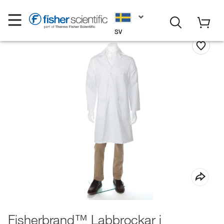
SV
Fisherbrand™ Labbrockar i