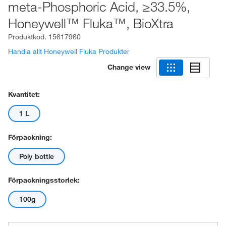
meta-Phosphoric Acid, ≥33.5%,
Honeywell™ Fluka™, BioXtra
Produktkod.
15617960
Handla allt Honeywell Fluka Produkter
Change view
Kvantitet:
1 L
Förpackning:
Poly bottle
Förpackningsstorlek:
100g