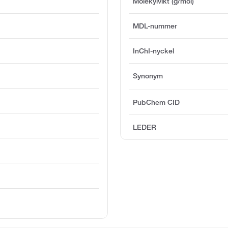
Molekylvikt (g/mol)
MDL-nummer
InChI-nyckel
Synonym
PubChem CID
LEDER