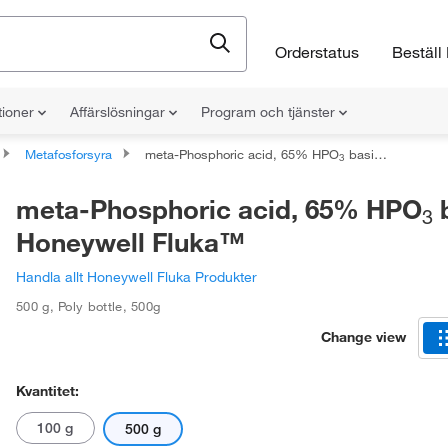
Orderstatus
Beställ 
tioner
Affärslösningar
Program och tjänster
Metafosforsyra
meta-Phosphoric acid, 65% HPO
basis, Honeywell Fluka™
3
meta-Phosphoric acid, 65% HPO
b
3
Honeywell Fluka™
Handla allt Honeywell Fluka Produkter
500 g
,
Poly bottle
,
500g
Change view
Kvantitet:
100 g
500 g