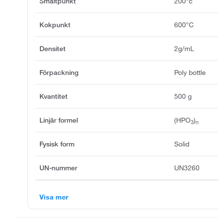
Smältpunkt
200°c
Kokpunkt
600°C
Densitet
2g/mL
Förpackning
Poly bottle
Kvantitet
500 g
Linjär formel
(HPO
)
3
n
Fysisk form
Solid
UN-nummer
UN3260
Visa mer