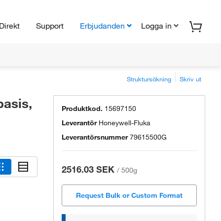
Direkt
Support
Erbjudanden
Logga in
Struktursökning
Skriv ut
asis,
Produktkod.
15697150
Leverantör
Honeywell-Fluka
Leverantörsnummer
79615500G
2516.03 SEK
/
500g
Request Bulk or Custom Format