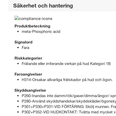
Säkerhet och hantering
Produktbeteckning
meta-Phosphoric acid
Signalord
Fara
Riskkategorier
Frätande eller irriterande verkan på hud Kategori 1B
Faroangivelser
H314-Orsakar allvarliga frätskador på hud och ögon.
Skyddsangivelse
P260-Inandas inte damm/rök/gaser/dimma/ångor/ spr
P280-Använd skyddshandskar/skyddskläder/ögonsky
P301+P330+P331-VID FÖRTÄRING: Skölj munnen. Fram
P302+P352-VID HUDKONTAKT: Tvätta med mycket va