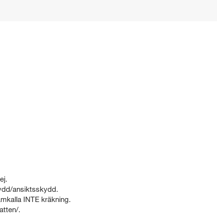
ej.
dd/ansiktsskydd.
kalla INTE kräkning.
tten/.