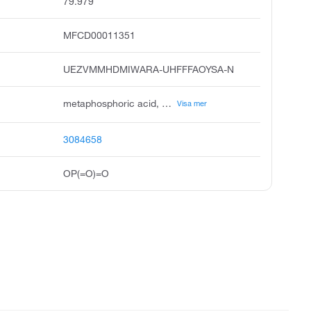
79.979
MFCD00011351
UEZVMMHDMIWARA-UHFFFAOYSA-N
metaphosphoric acid, meta-phosphoric acid, hydrogenphosphonate, m-phosphoric acid, phosphenic acid, unii-mtk99r3uv0, metaphosphoric acid hpo3, x-phosphate-group, phosphonate 1-, hydrogen phosphonate
Visa mer
3084658
OP(=O)=O