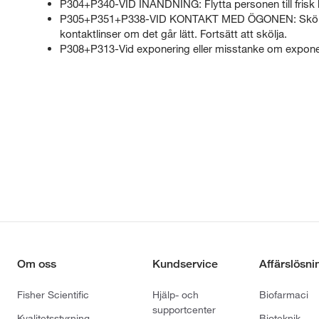
P304+P340-VID INANDNING: Flytta personen till frisk luf
P305+P351+P338-VID KONTAKT MED ÖGONEN: Skölj försi
kontaktlinser om det går lätt. Fortsätt att skölja.
P308+P313-Vid exponering eller misstanke om exponer
Om oss
Kundservice
Affärslösni
Fisher Scientific
Hjälp- och
Biofarmaci
supportcenter
Kvalitetsstyrning
Bioteknik