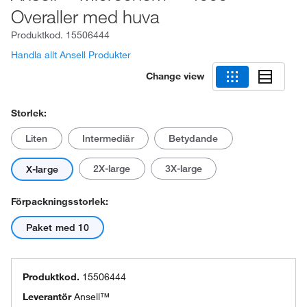
Overaller med huva
Produktkod.
15506444
Handla allt Ansell Produkter
Change view
Storlek:
Liten
Intermediär
Betydande
2X-large
3X-large
X-large
Förpackningsstorlek:
Paket med 10
Produktkod.
15506444
Leverantör
Ansell™