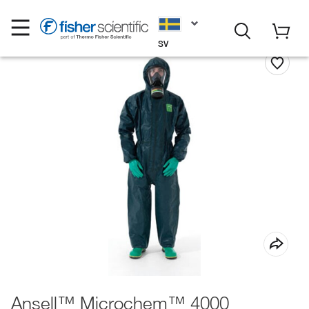
SV
Ansell™ Microchem™ 4000