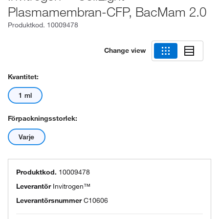
Plasmamembran-CFP, BacMam 2.0
Produktkod.
10009478
Change view
Kvantitet:
1 ml
Förpackningsstorlek:
Varje
Produktkod.
10009478
Leverantör
Invitrogen™
Leverantörsnummer
C10606