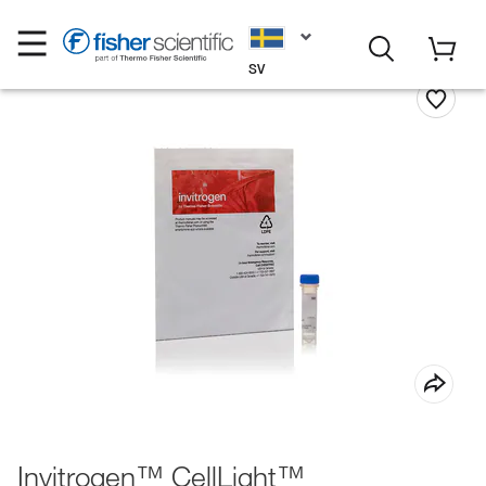
SV
Invitrogen™ CellLight™