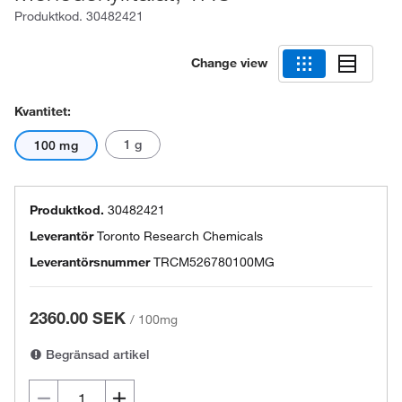
Produktkod.
30482421
Change view
Kvantitet:
1 g
100 mg
Produktkod.
30482421
Leverantör
Toronto Research Chemicals
Leverantörsnummer
TRCM526780100MG
2360.00 SEK
/
100mg
Begränsad artikel