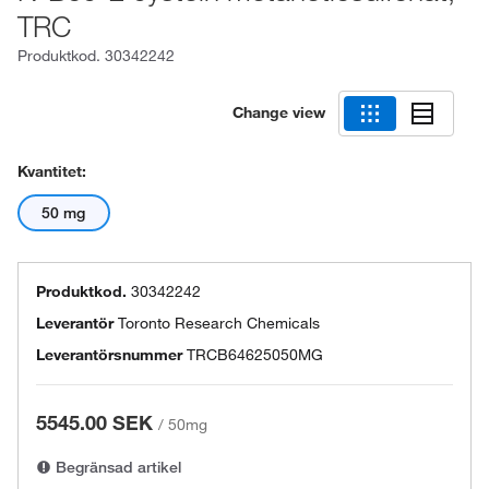
TRC
Produktkod.
30342242
Change view
Kvantitet:
50 mg
Produktkod.
30342242
Leverantör
Toronto Research Chemicals
Leverantörsnummer
TRCB64625050MG
5545.00 SEK
/
50mg
Begränsad artikel