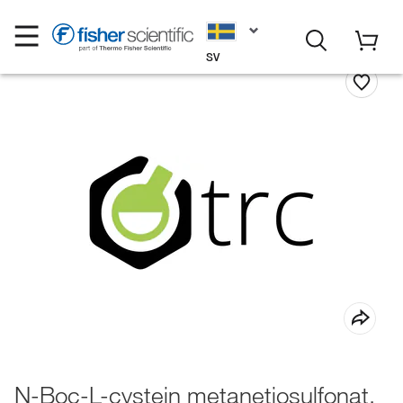
SV
N-Boc-L-cystein metanetiosulfonat,