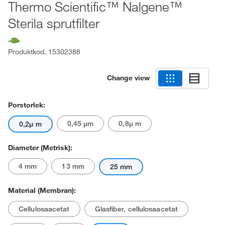
Thermo Scientific™ Nalgene™
Sterila sprutfilter
Produktkod.
15302388
Change view
Porstorlek:
0,45 μm
0,8μ m
0,2μ m
Diameter (metrisk):
4 mm
13 mm
25 mm
Material (membran):
Cellulosaacetat
Glasfiber, cellulosaacetat