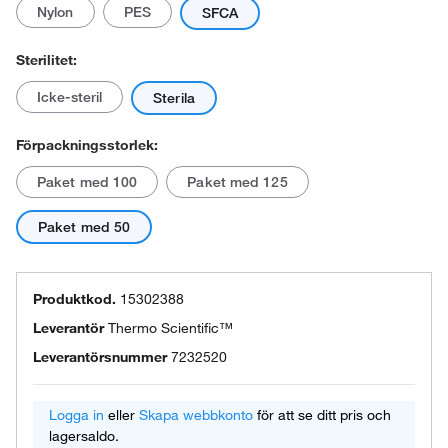
Nylon
PES
SFCA
Sterilitet:
Icke-steril
Sterila
Förpackningsstorlek:
Paket med 100
Paket med 125
Paket med 50
Produktkod.
15302388
Leverantör
Thermo Scientific™
Leverantörsnummer
7232520
Logga in
eller
Skapa webbkonto
för att se ditt pris och
lagersaldo.