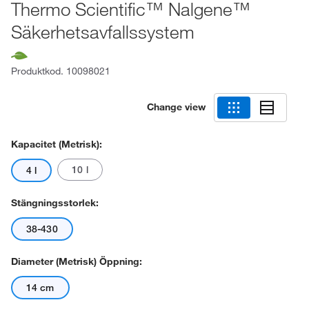
Thermo Scientific™ Nalgene™
Säkerhetsavfallssystem
Produktkod.
10098021
Change view
Kapacitet (metrisk):
10 l
4 l
Stängningsstorlek:
38-430
Diameter (metrisk) Öppning:
14 cm