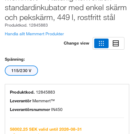
standardinkubator med enkel skärm
och pekskärm, 449 l, rostfritt stål
Produktkod.
12845883
Handla allt Memmert Produkter
Change view
Spänning:
115/230 V
Produktkod.
12845883
Leverantör
Memmert™
Leverantörsnummer
IN450
58002.25 SEK valid until 2026-08-31