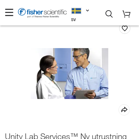
SV
Unity Lab Services™ Ny utrustning