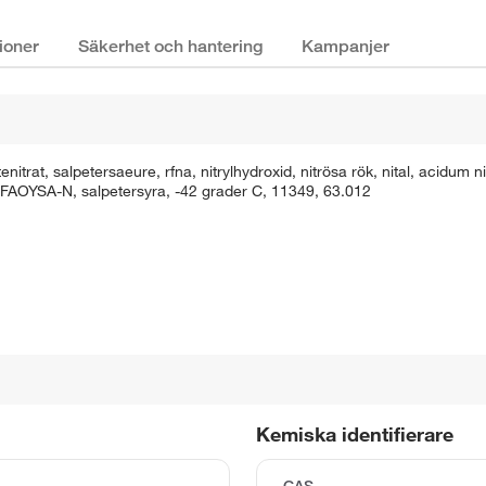
ioner
Säkerhet och hantering
Kampanjer
rat, salpetersaeure, rfna, nitrylhydroxid, nitrösa rök, nital, acidum ni
OYSA-N, salpetersyra, -42 grader C, 11349, 63.012
Kemiska identifierare
CAS