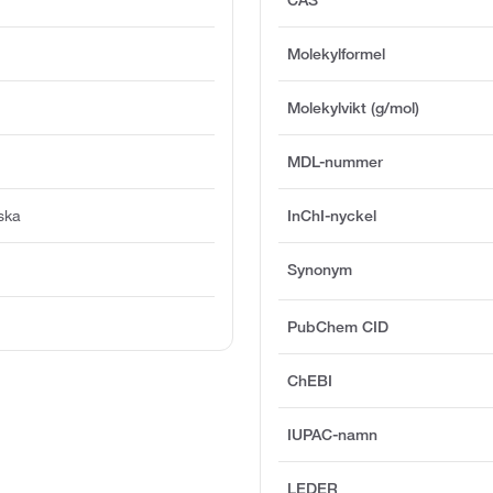
Molekylformel
Molekylvikt (g/mol)
MDL-nummer
ska
InChI-nyckel
Synonym
PubChem CID
ChEBI
IUPAC-namn
LEDER