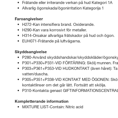
Frätande eller irriterande verkan på hud Kategori 1A
Allvarlig ögonskada/ögonirritation Kategorija 1
Faroangivelser
H272-Kan intensifiera brand. Oxiderande.
H290-Kan vara korrosivt för metaller.
H314-Orsakar allvarliga frätskador på hud och ögon.
EUH071-Frätande på luftvägarna.
Skyddsangivelse
P280-Använd skyddshandskar/skyddskläder/ögonsky
P301+P330+P331-VID FÖRTÄRING: Skölj munnen. Fram
P303+P361+P353-VID HUDKONTAKT (även håret): Ta om
vatten/duscha.
P305+P351+P338-VID KONTAKT MED ÖGONEN: Skölj försi
kontaktlinser om det går lätt. Fortsätt att skölja.
P310-Kontakta genast GIFTINFORMATIONSCENTRALE
Kompletterande information
MIXTURE LIST-Contain: Nitric acid