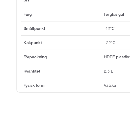
Färg
Färglös gul
Smältpunkt
-42°C
Kokpunkt
122°C
Förpackning
HDPE plastfla
Kvantitet
2.5 L
Fysisk form
Vätska