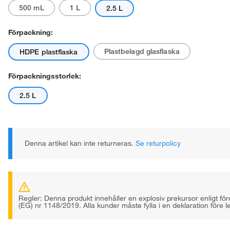
500 mL
1 L
2.5 L
Förpackning:
Plastbelagd glasflaska
HDPE plastflaska
Förpackningsstorlek:
2.5 L
Denna artikel kan inte returneras.
Se returpolicy
Regler: Denna produkt innehåller en explosiv prekursor enligt fö
(EG) nr 1148/2019. Alla kunder måste fylla i en deklaration före l