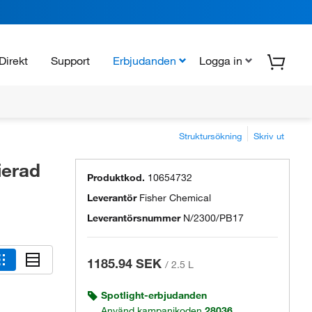
Direkt
Support
Erbjudanden
Logga in
Struktursökning
Skriv ut
ierad
Produktkod.
10654732
Leverantör
Fisher Chemical
Leverantörsnummer
N/2300/PB17
1185.94 SEK
/
2.5 L
Spotlight-erbjudanden
Använd kampanjkoden
28036