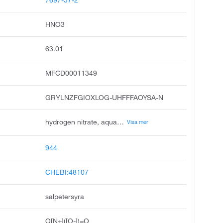
HNO3
63.01
MFCD00011349
GRYLNZFGIOXLOG-UHFFFAOYSA-N
hydrogen nitrate, aqua fortis, azotic acid, salpetersaeure, rfna, acidum nitricum, nital, acide nitrique, nitrous fumes, nitryl hydroxide
Visa mer
944
CHEBI:48107
salpetersyra
O[N+]([O-])=O