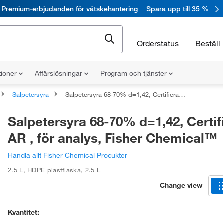
Premium-erbjudanden för vätskehantering
Spara upp till 35 %
Orderstatus
Beställ 
tioner
Affärslösningar
Program och tjänster
Salpetersyra
Salpetersyra 68-70% d=1,42, Certifierad AR , för analys, Fisher Chemical™
Salpetersyra 68-70% d=1,42, Certif
AR , för analys, Fisher Chemical™
Handla allt Fisher Chemical Produkter
2.5 L
,
HDPE plastflaska
,
2.5 L
Change view
Kvantitet: