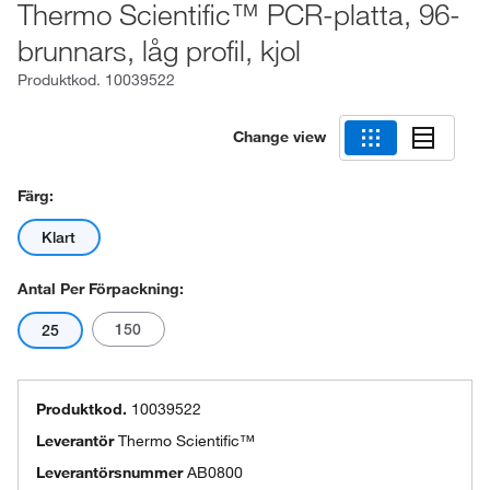
Thermo Scientific™ PCR-platta, 96-
brunnars, låg profil, kjol
Produktkod.
10039522
Change view
Färg:
Klart
Antal Per Förpackning:
150
25
Produktkod.
10039522
Leverantör
Thermo Scientific™
Leverantörsnummer
AB0800