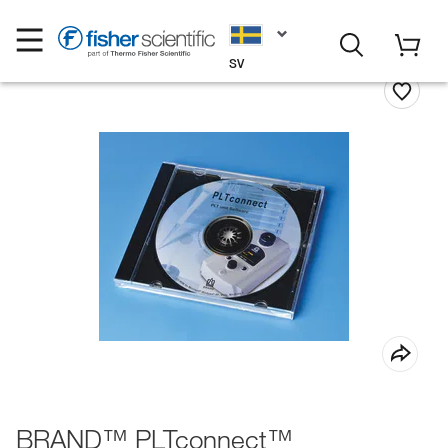
SV
BRAND™ PLTconnect™