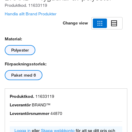
Produktkod.
11633119
Handla allt Brand Produkter
Change view
Material:
Polyester
Förpackningsstorlek:
Paket med 6
Produktkod.
11633119
Leverantör
BRAND™
Leverantörsnummer
44870
Logga in
eller
Skapa webbkonto
för att se ditt pris och