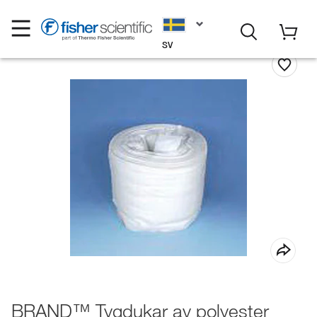
SV
BRAND™ Tygdukar av polyester