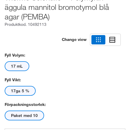
äggula mannitol bromotymol blå
agar (PEMBA)
Produktkod.
10492113
Change view
Fyll Volym:
17 mL
Fyll Vikt:
17g± 5 %
Förpackningsstorlek:
Paket med 10