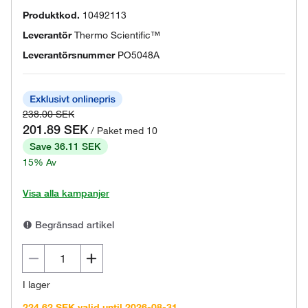
Produktkod.
10492113
Leverantör
Thermo Scientific™
Leverantörsnummer
PO5048A
238.00 SEK
201.89 SEK
/ Paket med 10
Save 36.11 SEK
15% Av
Visa alla kampanjer
Begränsad artikel
I lager
224.62 SEK valid until 2026-08-31