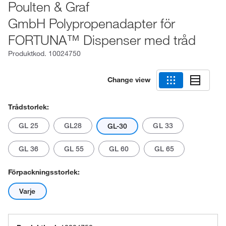
Poulten & Graf
GmbH Polypropenadapter för
FORTUNA™ Dispenser med tråd
Produktkod.
10024750
Change view
Trådstorlek:
GL 25
GL28
GL 33
GL-30
GL 36
GL 55
GL 60
GL 65
Förpackningsstorlek:
Varje