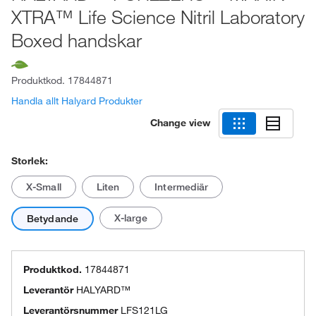
XTRA™ Life Science Nitril Laboratory
Boxed handskar
Produktkod.
17844871
Handla allt Halyard Produkter
Change view
Storlek:
X-Small
Liten
Intermediär
X-large
Betydande
Produktkod.
17844871
Leverantör
HALYARD™
Leverantörsnummer
LFS121LG