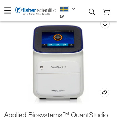
SV
Applied Biosystems™ QuantStudio