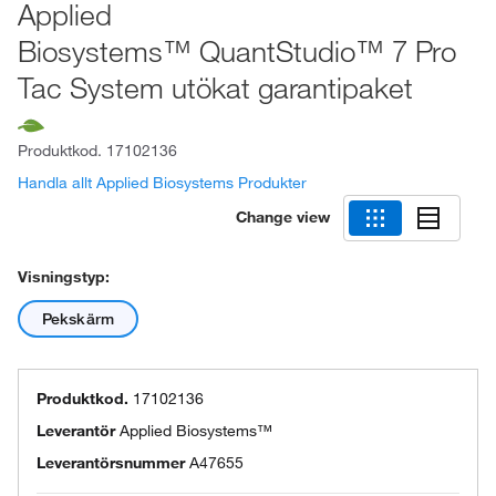
Applied
Biosystems™ QuantStudio™ 7 Pro
Tac System utökat garantipaket
Produktkod.
17102136
Handla allt Applied Biosystems Produkter
Change view
Visningstyp:
Pekskärm
Produktkod.
17102136
Leverantör
Applied Biosystems™
Leverantörsnummer
A47655