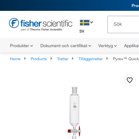
Pre
SV
Produkter
Dokument och certifikat
Verktyg
Applika
Home
Products
Trattar
Tilläggstrattar
Pyrex™ Quickfit™