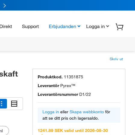
Direkt
Support
Erbjudanden
Logga in
Skriv ut
skaft
Produktkod.
11351875
Leverantör
Pyrex™
Leverantörsnummer
D1/22
Logga in
eller
Skapa webbkonto
för
att se ditt pris och lagersaldo.
1241.89 SEK valid until 2026-08-30
ml