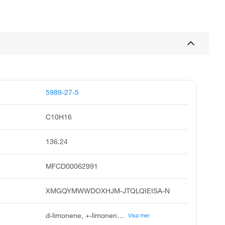
5989-27-5
C10H16
136.24
MFCD00062991
XMGQYMWWDOXHJM-JTQLQIEISA-N
d-limonene, +-limonene, r-+-limonene, +-4r-limonene, +-carvene, +-dipentene, citrene, +-p-mentha-1,8-diene, 4r-limonene, d-+-limonene
Visa mer