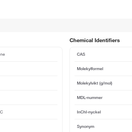
Chemical Identifiers
ene
CAS
Molekylformel
Molekylvikt (g/mol)
MDL-nummer
°C
InChI-nyckel
Synonym