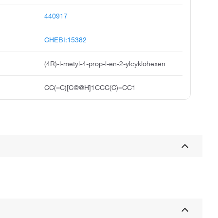
440917
CHEBI:15382
(4R)-l-metyl-4-prop-l-en-2-ylcyklohexen
CC(=C)[C@@H]1CCC(C)=CC1