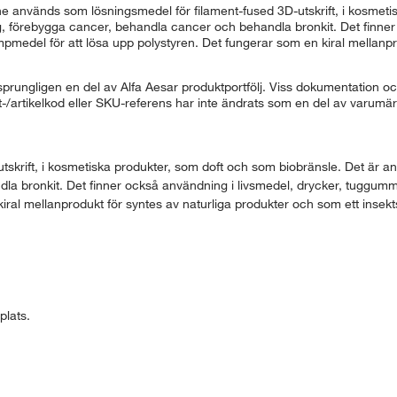
ne används som lösningsmedel för filament-fused 3D-utskrift, i kosmeti
ng, förebygga cancer, behandla cancer och behandla bronkit. Det finne
medel för att lösa upp polystyren. Det fungerar som en kiral mellanpro
rungligen en del av Alfa Aesar produktportfölj. Viss dokumentation och
ukt-/artikelkod eller SKU-referens har inte ändrats som en del av varum
krift, i kosmetiska produkter, som doft och som biobränsle. Det är anv
la bronkit. Det finner också användning i livsmedel, drycker, tuggum
iral mellanprodukt för syntes av naturliga produkter och som ett insek
plats.