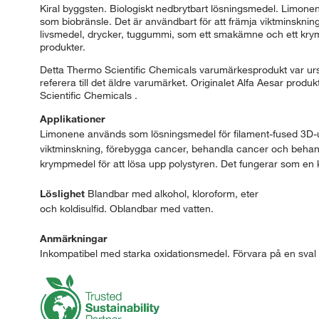
Kiral byggsten. Biologiskt nedbrytbart lösningsmedel. Limone
som biobränsle. Det är användbart för att främja viktminskni
livsmedel, drycker, tuggummi, som ett smakämne och ett krymp
produkter.
Detta Thermo Scientific Chemicals varumärkesprodukt var ursp
referera till det äldre varumärket. Originalet Alfa Aesar prod
Scientific Chemicals .
Applikationer
Limonene används som lösningsmedel för filament-fused 3D-uts
viktminskning, förebygga cancer, behandla cancer och behand
krympmedel för att lösa upp polystyren. Det fungerar som en k
Löslighet
Blandbar med alkohol, kloroform, eter
och koldisulfid. Oblandbar med vatten.
Anmärkningar
Inkompatibel med starka oxidationsmedel. Förvara på en sval 