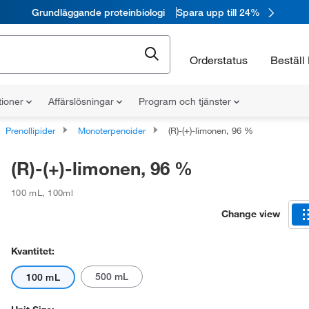
Grundläggande proteinbiologi
Spara upp till 24%
Orderstatus
Beställ 
tioner
Affärslösningar
Program och tjänster
Prenollipider
Monoterpenoider
(R)-(+)-limonen, 96 %
(R)-(+)-limonen, 96 %
100 mL
,
100ml
Change view
Kvantitet:
500 mL
100 mL