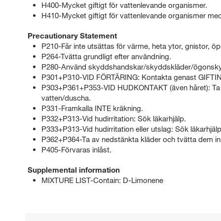
H400-Mycket giftigt för vattenlevande organismer.
H410-Mycket giftigt för vattenlevande organismer med 
Precautionary Statement
P210-Får inte utsättas för värme, heta ytor, gnistor, ö
P264-Tvätta grundligt efter användning.
P280-Använd skyddshandskar/skyddskläder/ögonsky
P301+P310-VID FÖRTÄRING: Kontakta genast GIF
P303+P361+P353-VID HUDKONTAKT (även håret): Ta om
vatten/duscha.
P331-Framkalla INTE kräkning.
P332+P313-Vid hudirritation: Sök läkarhjälp.
P333+P313-Vid hudirritation eller utslag: Sök läkarhjälp
P362+P364-Ta av nedstänkta kläder och tvätta dem in
P405-Förvaras inlåst.
Supplemental information
MIXTURE LIST-Contain: D-Limonene