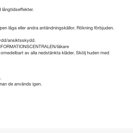
långtidseffekter.
ppen låga eller andra antändningskällor. Rökning förbjuden.
dd/ansiktsskydd.
TINFORMATIONSCENTRALEN/läkare
edelbart av alla nedstänkta kläder. Skölj huden med
.
nan de används igen.