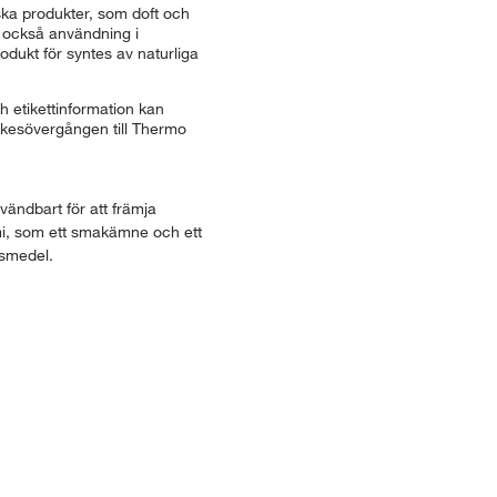
ska produkter, som doft och
r också användning i
dukt för syntes av naturliga
 etikettinformation kan
ärkesövergången till Thermo
ändbart för att främja
mi, som ett smakämne och ett
tsmedel.