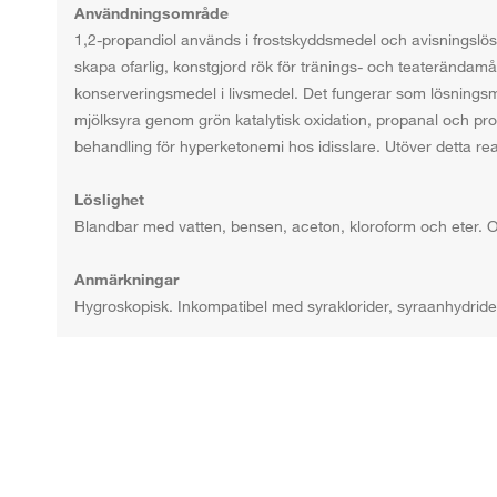
Användningsområde
1,2-propandiol används i frostskyddsmedel och avisningslösni
skapa ofarlig, konstgjord rök för tränings- och teaterända
konserveringsmedel i livsmedel. Det fungerar som lösningsmed
mjölksyra genom grön katalytisk oxidation, propanal och p
behandling för hyperketonemi hos idisslare. Utöver detta re
Löslighet
Blandbar med vatten, bensen, aceton, kloroform och eter. O
Anmärkningar
Hygroskopisk. Inkompatibel med syraklorider, syraanhydride