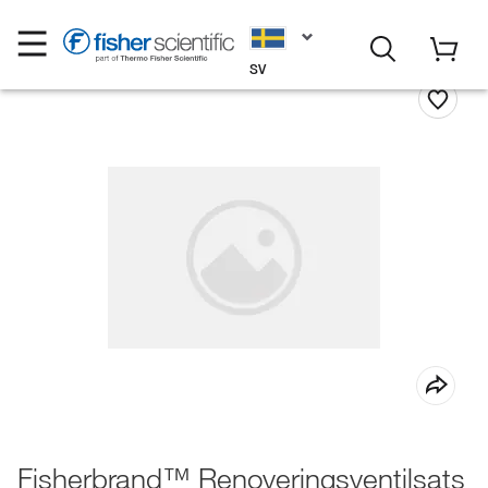
SV
Fisherbrand™ Renoveringsventilsats