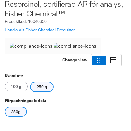
Resorcinol, certifierad AR för analys,
Fisher Chemical™
Produktkod.
10040350
Handla allt Fisher Chemical Produkter
Change view
Kvantitet:
100 g
250 g
Förpackningsstorlek:
250g