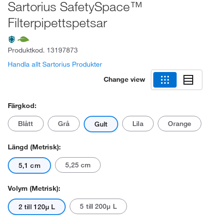
Sartorius SafetySpace™
Filterpipettspetsar
Produktkod.
13197873
Handla allt Sartorius Produkter
Change view
Färgkod:
Blått
Grå
Lila
Orange
Gult
Längd (metrisk):
5,25 cm
5,1 cm
Volym (metrisk):
5 till 200μ L
2 till 120μ L