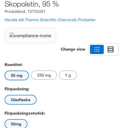
Skopoletin, 95 %
Produktkod.
10753451
Handla allt Thermo Scientific Chemicals Produkter
Change view
Kvantitet:
250 mg
1 g
50 mg
Förpackning:
Glasflaska
Förpackningsstorlek:
50mg