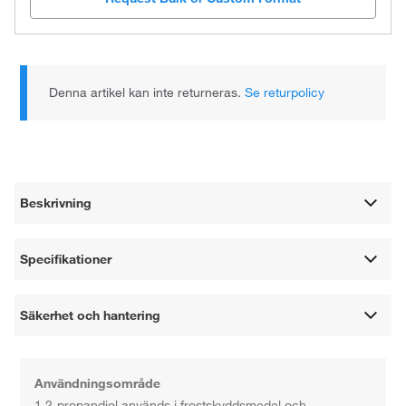
Denna artikel kan inte returneras.
Se returpolicy
Beskrivning
Specifikationer
Säkerhet och hantering
Användningsområde
1,2-propandiol används i frostskyddsmedel och