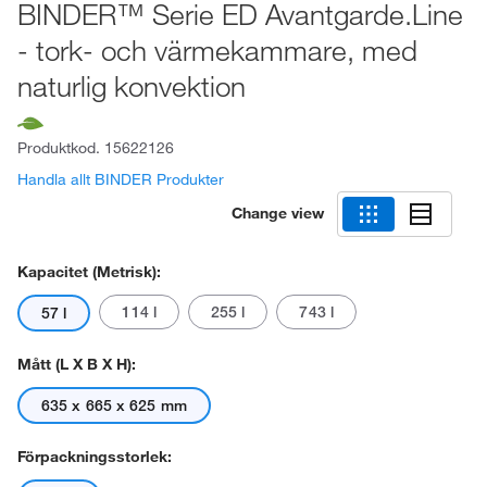
BINDER™ Serie ED Avantgarde.Line
- tork- och värmekammare, med
naturlig konvektion
Produktkod.
15622126
Handla allt BINDER Produkter
Change view
Kapacitet (metrisk):
114 l
255 l
743 l
57 l
Mått (L X B X H):
635 x 665 x 625 mm
Förpackningsstorlek: