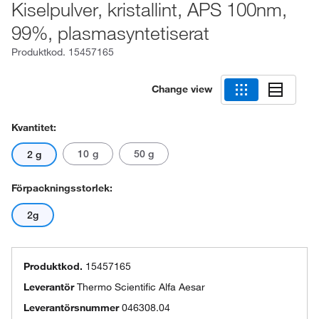
Kiselpulver, kristallint, APS 100nm,
99%, plasmasyntetiserat
Produktkod.
15457165
Change view
Kvantitet:
10 g
50 g
2 g
Förpackningsstorlek:
2g
Produktkod.
15457165
Leverantör
Thermo Scientific Alfa Aesar
Leverantörsnummer
046308.04