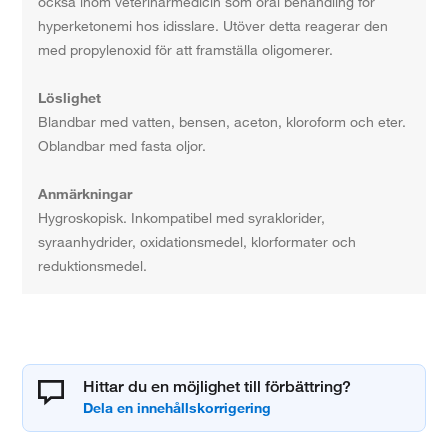
också inom veterinärmedicin som oral behandling för
hyperketonemi hos idisslare. Utöver detta reagerar den
med propylenoxid för att framställa oligomerer.
Löslighet
Blandbar med vatten, bensen, aceton, kloroform och eter.
Oblandbar med fasta oljor.
Anmärkningar
Hygroskopisk. Inkompatibel med syraklorider,
syraanhydrider, oxidationsmedel, klorformater och
reduktionsmedel.
Hittar du en möjlighet till förbättring?