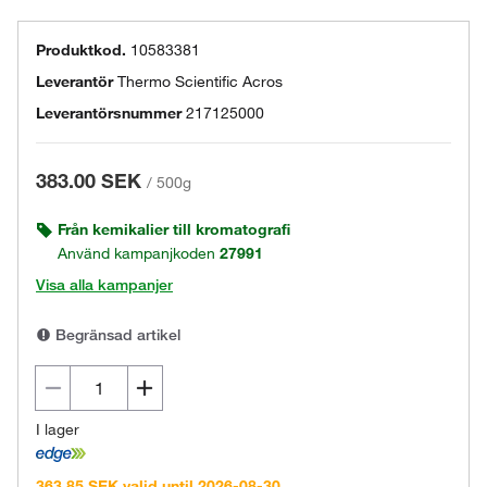
Produktkod.
10583381
Leverantör
Thermo Scientific Acros
Leverantörsnummer
217125000
383.00 SEK
/
500g
Från kemikalier till kromatografi
Använd kampanjkoden
27991
Visa alla kampanjer
Begränsad artikel
I lager
363.85 SEK valid until 2026-08-30