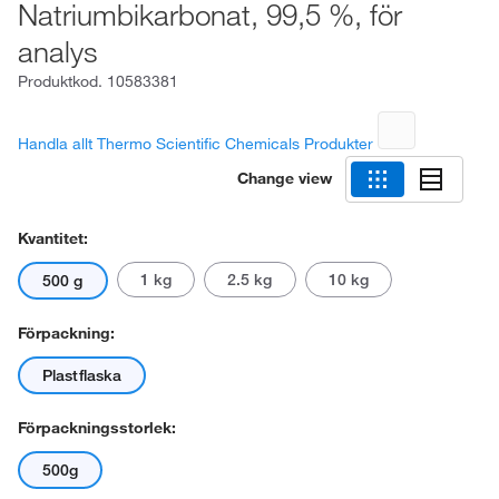
Natriumbikarbonat, 99,5 %, för
analys
Produktkod.
10583381
Handla allt Thermo Scientific Chemicals Produkter
Change view
Kvantitet:
1 kg
2.5 kg
10 kg
500 g
Förpackning:
Plastflaska
Förpackningsstorlek:
500g