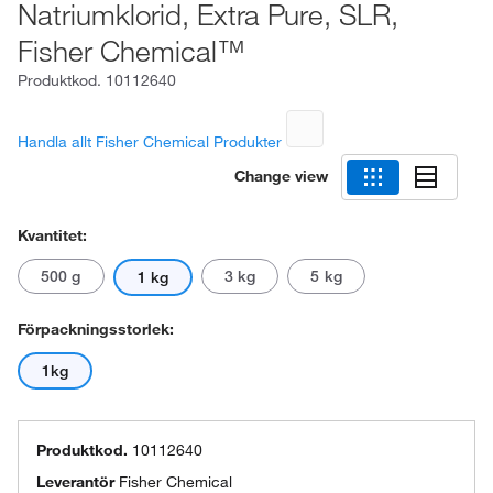
Natriumklorid, Extra Pure, SLR,
Fisher Chemical™
Produktkod.
10112640
Handla allt Fisher Chemical Produkter
Change view
Kvantitet:
500 g
3 kg
5 kg
1 kg
Förpackningsstorlek:
1kg
Produktkod.
10112640
Leverantör
Fisher Chemical